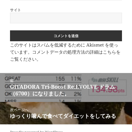
サイト
このサイトはスパムを低減するために Akismet を使っ
ています。
コメントデータの処理方法の詳細はこちらを
ご覧ください
。
投
前
稿
GITADORA Tri-Boost Re:EVOLVE ドラム
前
ナ
（6700）になりました。
の
ビ
投
ゲ
稿:
次ページへ
ー
ゆっくり噛んで食べてダイエットをしてみる
次
シ
の
ョ
投