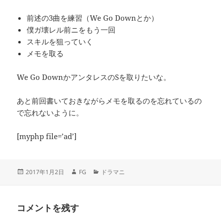
前述の3曲を練習（We Go Downとか）
僕ガ壊レル前ニをもう一回
スキルを狙っていく
メモを取る
We Go DownかアンタレスのSを取りたいな。
あと前回書いておきながらメモを取るのを忘れているの
で忘れないように。
[myphp file=’ad’]
投
作
カ
2017年1月2日
FG
ドラマニ
稿
成
テ
日:
者
ゴ
リ
コメントを残す
ー