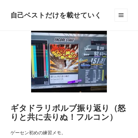
自己ベストだけを載せていく
メニュ
ーとウ
ィジェ
ット
ギタドラリボルブ振り返り（怒
りと共に去りぬ！フルコン）
ゲーセン初めの練習メモ。