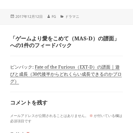
投
作
カ
2017年12月12日
FG
ドラマニ
稿
成
テ
日:
者
ゴ
リ
「ゲームより愛をこめて（MAS-D）の譜面」
ー
への1件のフィードバック
ピンバック:
Fate of the Furious（EXT-D）の譜面 | 遊
びと成長（30代後半からどれくらい成長できるのかブロ
グ）
コメントを残す
メールアドレスが公開されることはありません。
※
が付いている欄は
必須項目です