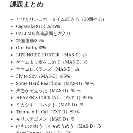
課題まとめ
とびきりシュガータイム/叩き方（30回やる）
Cagayake!GIRLS/85%
CALLME/高速譜面と左入り
準備運動/85%
Our Faith/90%
LIPS NOISE HUNTER（MAS-D）/S
ゲームより愛をこめて（MAS-D）/S
ヤオヨロズランズ（MAS-D）/A
Fly to Sky（MAS-D）/85%
Some Hard Reactions（MAS-D）/90%
失恋かぞえうた（MAS-D）/85%
HEAVEN’S COCKTAIL（EXT-D）/90%
ミカヅキ：コネクト（MAS-D）/S
Tizona d’El Cid（EXT-D）/90％
キリステゴメン（MAS-D）/S
けもののおうじゃ★めうめう（MAS-D）/S
Next Future（MAS-D）/FC