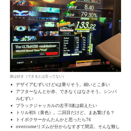
曲は好き（できるとは言ってない）
デザイアむずいけどsは乗りそう。細いとこ多い
アフターなんとか赤、できなくはなさそう。シンバ
ルむずい
ブラックジャッカルの左手3連は鍛えたい
トリル初S（黄色）。二回目だけど。まあ繋げる？
トイボクサーかんたんかと思ったら74
overcomeリズムが分からなすぎて閉店。そんな難し