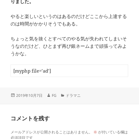
りました。
やると楽しいというのはあるのだけどここから上達する
のは時間がかかりそうでもある。
ちょっと気を抜くとすべてのやる気が失われてしまいそ
うなのだけど、ひとまず再び銀ネームまで頑張ってみよ
うかな。
[myphp file=’ad’]
投
作
カ
2019年10月7日
FG
ドラマニ
稿
成
テ
日:
者
ゴ
リ
コメントを残す
ー
メールアドレスが公開されることはありません。
※
が付いている欄は
必須項目です