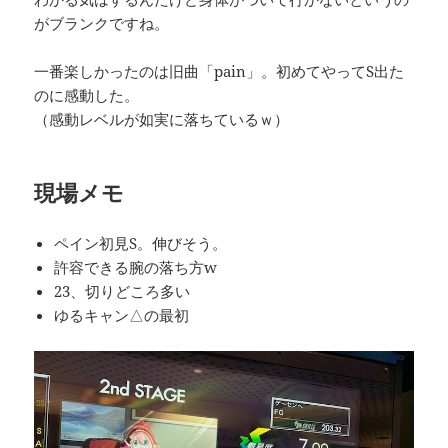
がブランクですね。
一番楽しかったのは旧曲「pain」。初めてやってS出た
のに感動した。
（感動レベルが如実に落ちているｗ）
現場メモ
ペイン初見S。伸びそう。
許容できる腕の落ち方w
23、切りどころ多い
ゆるキャン△の最初